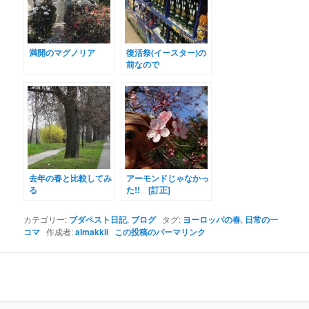
満開のマグノリア
復活祭(イースター)の
前なので
去年の春と比較してみ
アーモンドじゃなかっ
る
た!! [訂正]
カテゴリー:
ブダペスト日記
,
ブログ
タグ:
ヨーロッパの春
,
日常の一
コマ
作成者:
almakkii
この投稿のパーマリンク