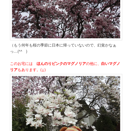
（もう何年も桜の季節に日本に帰っていないので、幻覚かなぁ
っ…(^^ゞ)
このお宅には
ほんのりピンクのマグノリア
の他に、
白いマグノ
リア
もあります。(↓)