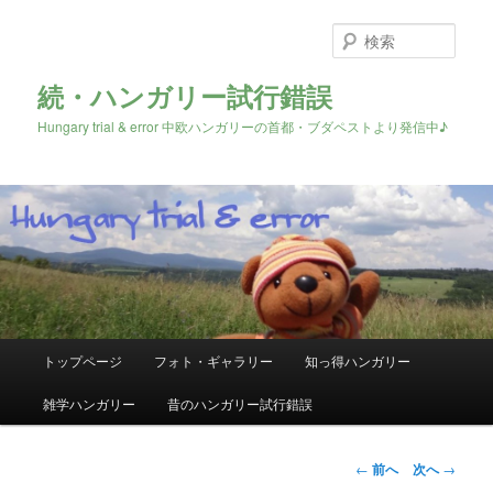
検
索
続・ハンガリー試行錯誤
Hungary trial & error 中欧ハンガリーの首都・ブダペストより発信中♪
メ
トップページ
フォト・ギャラリー
知っ得ハンガリー
メ
イ
ン
雑学ハンガリー
昔のハンガリー試行錯誤
イ
メ
ニ
ン
ュ
投
←
前へ
次へ
→
ー
稿