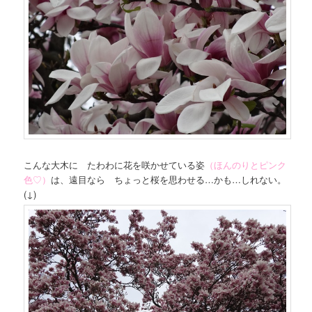
こんな大木に たわわに花を咲かせている姿
（ほんのりとピンク
色♡）
は、遠目なら ちょっと桜を思わせる…かも…しれない。
(↓)