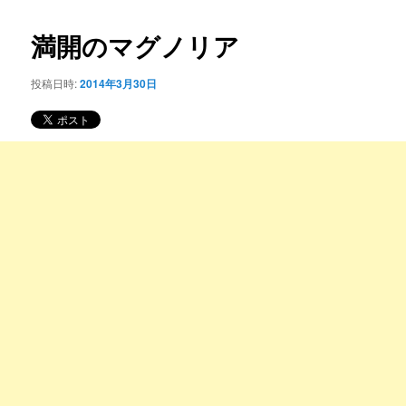
コ
ナ
ビ
満開のマグノリア
ン
ゲ
ー
投稿日時:
2014年3月30日
テ
シ
ョ
ン
ン
ツ
へ
移
動