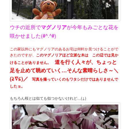
ウチの近所で
が今年もみごとな花を
マグノリア
咲かせました(#^.^#)
この家以外にもマグノリアのあるお宅は何軒か見つけることがで
きたのですが、
このマグノリアほど立派な木は この辺では見か
道を行く人々が、ちょっと
けることがありません。
足を止めて眺めていく…そんな素晴らしさ～＼
(≧∇≦)／
写真を撮っていくのもワタシだけではありませんで
したョ。
もちろん桜とは似ても似つかないけれど…(↓)