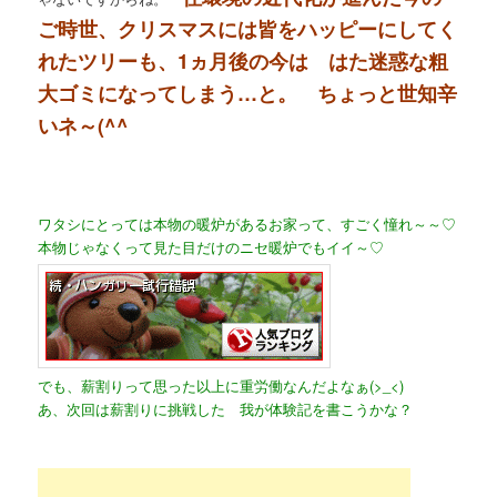
ご時世、クリスマスには皆をハッピーにしてく
れたツリーも、1ヵ月後の今は はた迷惑な粗
大ゴミになってしまう…と。 ちょっと世知辛
いネ～(^^ゞ
ワタシにとっては本物の暖炉があるお家って、すごく憧れ～～♡
本物じゃなくって見た目だけのニセ暖炉でもイイ～♡
でも、薪割りって思った以上に重労働なんだよなぁ(>_<)
あ、次回は薪割りに挑戦した 我が体験記を書こうかな？