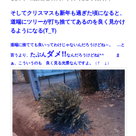
そしてクリスマスも新年も過ぎた頃になると、
道端にツリーが打ち捨ててあるのを良く見かけ
るようになる(T_T)
道端に捨てても良いってわけじゃないんだろうけどね～。 …と
ダメ!!
たぶん
言うより、
なんだろうけどね(^^ゞ ま
ぁ、こういうのも 良く見る光景なんですよ。
（↑ ↓）