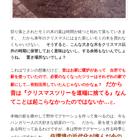
切り落とされたモミの木の葉は時間が経つと枯れて落ちていきま
す。 だから来年のクリスマスにはまた新しいモミの木を買わな
くちゃいけない。
そうすると、こんな大きな木をクリスマス以
外の時期に保管しておく意味はないし、する余裕もないんでしょ
うね。 置き場所ないでしょ？
これはワタシの想像だけど、
昔はお家に暖炉があって 台所でも
薪を使っていたので、必要のなくなったツリーはそれぞれの家で
だから
薪にして…有効活用していたんじゃないのかなぁ？
昔は『クリスマスツリーを道端に捨てる』なん
てことは起こらなかったのではないか…
と。
本物の薪を燃やして野外でグヤーシュを作って食べるのは、今も
ハンガリー人の大好きな娯楽の一つ。 だから、薪を使う必要が
ある時だってあるわけですが…冬は野外でグヤーシュ作る時季じ
住環境の近代化が進んだ今の
ゃないですからね。