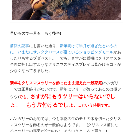
早いもので一月も もう後半!
前回の記事
にも書いた通り、
新年明けて半月が過ぎたというの
に いまだにサンタクロースが寝ているショッピングモール
があ
ったりもするブダペスト。 でも、さすがに近頃はクリスマスを
全面に押し出すようなクリスマスディスプレイは見かけるコトが
少なくなってきました。
新年をクリスマスツリーを飾ったまま迎えた一般家庭
(ハンガリ
ーでは正月飾りがないので、新年にツリーが飾ってあるのは極フ
さすがにもうツリーはいらないでし
ツウ)
でも、
ょ。 もう片付けるでしょ
、…という時期です。
ハンガリーのお宅では、今も本物の生のモミの木を切ったクリス
マスツリーを飾るのが一般的なようです。 (クリスマス前にな
るとツリーの露天が立つので、そういうところで買う。)