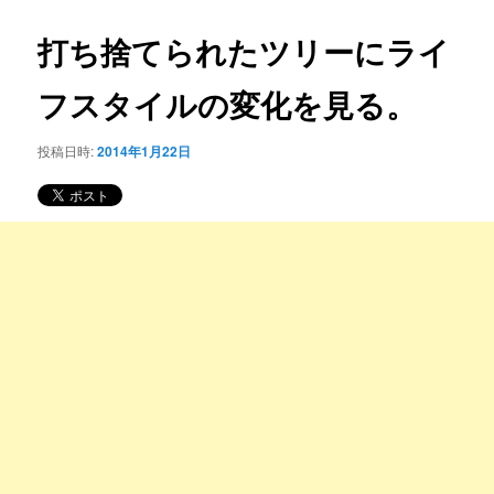
コ
ナ
ビ
打ち捨てられたツリーにライ
ン
ゲ
ー
フスタイルの変化を見る。
テ
シ
ョ
ン
投稿日時:
2014年1月22日
ン
ツ
へ
移
動