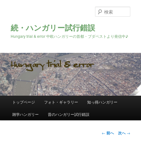
検
索
続・ハンガリー試行錯誤
Hungary trial & error 中欧ハンガリーの首都・ブダペストより発信中♪
メ
トップページ
フォト・ギャラリー
知っ得ハンガリー
メ
イ
ン
雑学ハンガリー
昔のハンガリー試行錯誤
イ
メ
ニ
ン
ュ
投
←
前へ
次へ
→
ー
稿