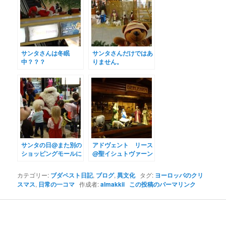
サンタさんは冬眠
サンタさんだけではあ
中？？？
りません。
サンタの日@また別の
アドヴェント リース
ショッピングモールに
@聖イシュトヴァーン
て☆
大聖堂
カテゴリー:
ブダペスト日記
,
ブログ
,
異文化
タグ:
ヨーロッパのクリ
スマス
,
日常の一コマ
作成者:
almakkii
この投稿のパーマリンク