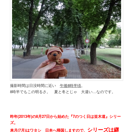
撮影時間は日没時間に近い
午後8時半頃
。
8時半でもこの明るさ。 夏と冬とじゃ 大違い…なのです。
昨年(2013年)の8月27日から始めた『7のつく日は並木道』シリー
ズ。
シリーズは継
来月(7月)はワタシ 日本へ帰国しますので、