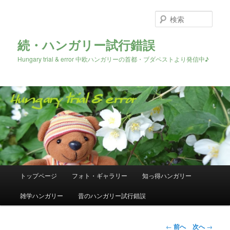
検
索
続・ハンガリー試行錯誤
Hungary trial & error 中欧ハンガリーの首都・ブダペストより発信中♪
メ
トップページ
フォト・ギャラリー
知っ得ハンガリー
メ
イ
ン
雑学ハンガリー
昔のハンガリー試行錯誤
イ
メ
ニ
ン
ュ
投
←
前へ
次へ
→