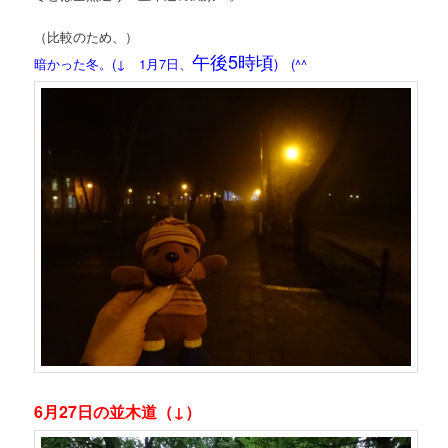
（比較のため、）
午後5時頃
暗かった冬。(↓ 1月7日、
) (^^ゞ
6月27日の並木道（↓）