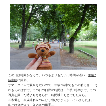
この日は時間がなくて、いつもよりもだいぶ時間が遅い
午後7
時半頃
に撮影。
サマータイムで夏至も近いので、午後7時半でもこの明るさ!! そ
れもそのはずで、この日の日没の時間は 午後8時半頃で、この
写真を撮った時よりもさらに一時間以上あとでしたから。
並木道を 家族連れがのんびり遊びながら歩いていましたよ。
冬とは全然違う 並木道の風景…。