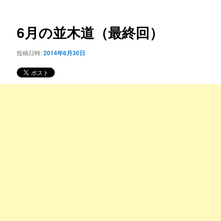
ー
稿
コ
ナ
ビ
6月の並木道（最終回）
ン
ゲ
ー
投稿日時:
2014年6月30日
テ
シ
ョ
ン
ン
ツ
へ
移
動