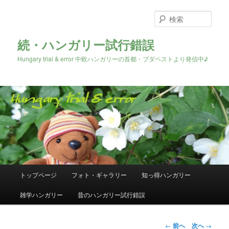
検
索
続・ハンガリー試行錯誤
Hungary trial & error 中欧ハンガリーの首都・ブダペストより発信中♪
メ
トップページ
フォト・ギャラリー
知っ得ハンガリー
メ
イ
ン
雑学ハンガリー
昔のハンガリー試行錯誤
イ
メ
ニ
ン
ュ
投
←
前へ
次へ
→