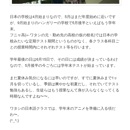
日本の学校は4月始まりなので、5月はまだ年度始めに近いです
が、9月始まりのハンガリーの学校で5月後半といえばもう学年
末。
フニャ高
(←ワタシの元・勤め先の高校の仮の校名)
では日本の学
校みたいな定期テスト期間というものがなく、各クラス各科目ご
との授業時間内にそれぞれテスト等を行います。
学年最後の日は6月15日で、その日には成績が決まっているわけ
なので、5月後半の今ごろには学年末テストが始まっています。
まだ夏休み気分になるには早いのですが、すでに夏休みまで1ヶ
月を切っているし、季節は爽やかな初夏だし、それでいてテスト
勉強もあるし、生徒らはもう授業なんて身が入らなくなってくる
時期なんですよね〜〜。
ワタシの日本語クラスでは、学年末のアニメを準備に入る頃だ
わ〜。
(^_^;)