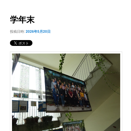
ー
稿
コ
ナ
ビ
学年末
ン
ゲ
ー
投稿日時:
2026年5月20日
テ
シ
ョ
ン
ン
ツ
へ
移
動