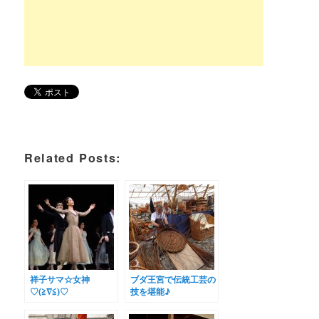
Related Posts:
祥子サマ☆女神
ブダ王宮で伝統工芸の
♡(≧∇≦)♡
技を堪能♪