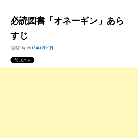
ー
稿
コ
ナ
ビ
必読図書「オネーギン」あら
ン
ゲ
ー
すじ
テ
シ
ョ
ン
投稿日時:
2015年1月29日
ン
ツ
へ
移
動