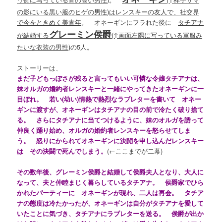
の影にいる黒い服のヒゲの男性)はレンスキーの友人で、社交界
で今をときめく美青年
。 オネーギンにフラれた後に
タチアナ
グレーミン侯爵
が結婚する
(↑画面左隅に写っている軍服み
たいな衣装の男性)
の5人。
ストーリーは、
まだ子どもっぽさが残ると言ってもいい可憐な令嬢タチアナは、
妹オルガの婚約者レンスキーと一緒にやってきたオネーギンに一
目ぼれ。 若い(幼い)情熱で熱烈なラブレターを書いて オネー
ギンに渡すが、オネーギンはタチアナの目の前で冷たく破り捨て
る。 さらにタチアナに当てつけるように、妹のオルガを誘って
仲良く踊り始め、オルガの婚約者レンスキーを怒らせてしま
う。 怒りにかられてオネーギンに決闘を申し込んだレンスキー
は その決闘で死んでしまう。
(←ここまでが二幕)
その数年後、グレーミン侯爵と結婚して侯爵夫人となり、大人に
なって、夫と仲睦まじく暮らしているタチアナ。 侯爵家でひら
かれたパーティーに オネーギンが現れ、二人は再会。 タチア
ナの態度は冷たかったが、オネーギンは自分がタチアナを愛して
いたことに気づき、タチアナにラブレターを送る。 侯爵が出か