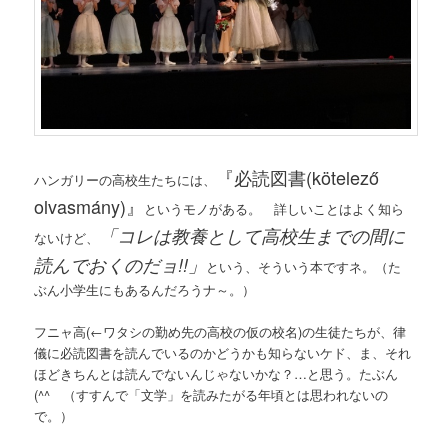
『必読図書(kötelező
ハンガリーの高校生たちには、
olvasmány)』
というモノがある。 詳しいことはよく知ら
「コレは教養として高校生までの間に
ないけど、
読んでおくのだョ!!」
という、そういう本ですネ。（た
ぶん小学生にもあるんだろうナ～。）
フニャ高(←ワタシの勤め先の高校の仮の校名)の生徒たちが、律
儀に必読図書を読んでいるのかどうかも知らないケド、ま、それ
ほどきちんとは読んでないんじゃないかな？…と思う。たぶん
(^^ゞ（すすんで「文学」を読みたがる年頃とは思われないの
で。）