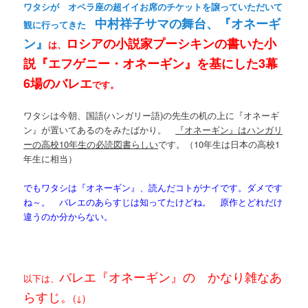
ワタシが オペラ座の超イイお席のチケットを譲っていただいて
中村祥子サマの舞台、『オネーギ
観に行ってきた
ン』
ロシアの小説家プーシキンの書いた小
は、
説『エフゲニー・オネーギン』を基にした3幕
6場のバレエ
です。
ワタシは今朝、国語(ハンガリー語)の先生の机の上に『オネーギ
ン』が置いてあるのをみたばかり。
『オネーギン』はハンガリ
ーの高校10年生の必読図書らしい
です。（10年生は日本の高校1
年生に相当）
でもワタシは『オネーギン』、読んだコトがナイです。ダメです
ね～。 バレエのあらすじは知ってたけどね。 原作とどれだけ
違うのか分からない。
バレエ『オネーギン』の かなり雑なあ
以下は、
らすじ。
(↓)