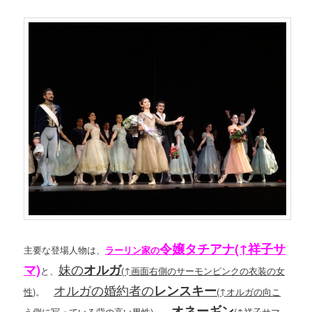
令嬢タチアナ(↑祥子サ
主要な登場人物は、
ラーリン家の
妹の
マ)
オルガ
と、
(↑画面右側のサーモンピンクの衣装の女
オルガの婚約者の
レンスキー
性)
。
(↑オルガの向こ
オネーギン
う側に写っている背の高い男性)
。
(↑祥子サマ