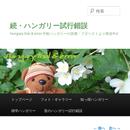
検
索
続・ハンガリー試行錯誤
Hungary trial & error 中欧ハンガリーの首都・ブダペストより発信中♪
メ
トップページ
フォト・ギャラリー
知っ得ハンガリー
メ
イ
ン
雑学ハンガリー
昔のハンガリー試行錯誤
イ
メ
ニ
ン
ュ
投
←
前へ
次へ
→