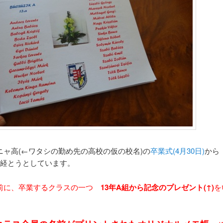
ニャ高(←ワタシの勤め先の高校の仮の校名)の
卒業式(4月30日)
から
が経とうとしています。
前に、卒業するクラスの一つ
13年A組から記念のプレゼント(↑)
を
。