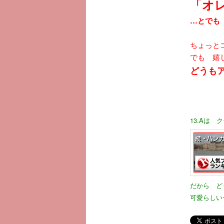
「オ
…とでも 
ちょっと
でも 嬉し
どうもア
13.Aは
だから ど
可愛らしい