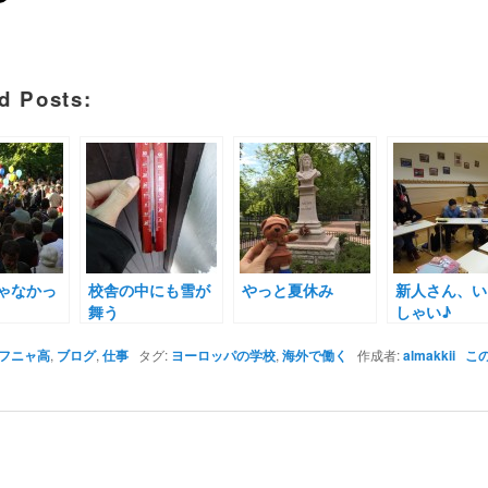
d Posts:
ゃなかっ
校舎の中にも雪が
やっと夏休み
新人さん、い
舞う
しゃい♪
（序章）
フニャ高
,
ブログ
,
仕事
タグ:
ヨーロッパの学校
,
海外で働く
作成者:
almakkii
こ