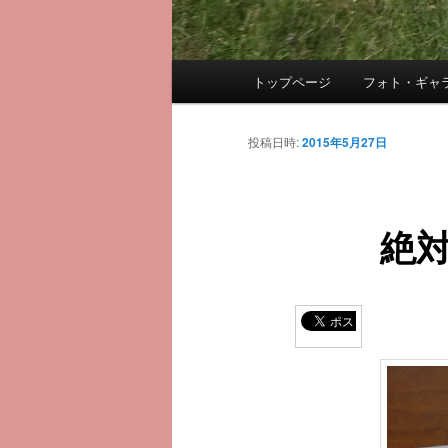
メ
トップページ
フォト・ギャ
メ
イ
ン
イ
メ
投稿日時:
2015年5月27日
ニ
ン
ュ
ー
絶
コ
ン
テ
ン
ツ