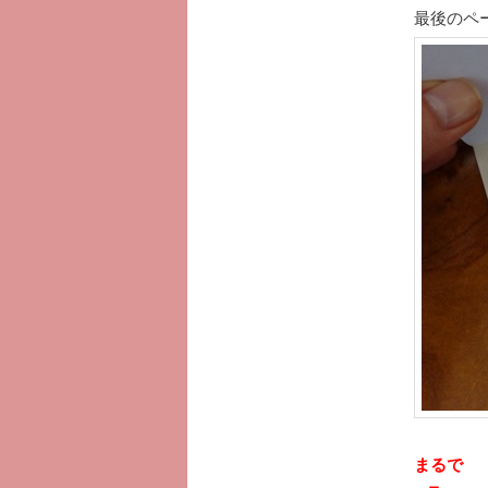
最後のペ
まるで