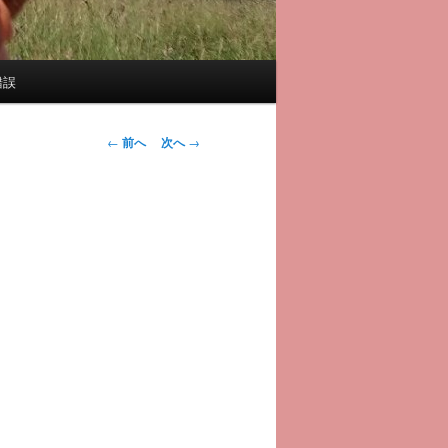
錯誤
投
←
前へ
次へ
→
稿
ナ
ビ
ゲ
ー
シ
ョ
ン