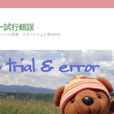
ー試行錯誤
r 中欧ハンガリーの首都・ブダペストより発信中♪