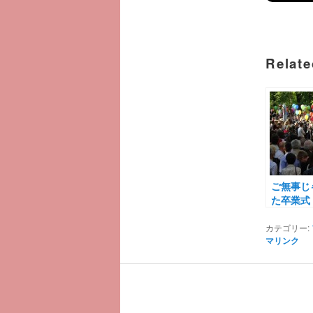
Relate
ご無事じ
た卒業式
☆2014
カテゴリー:
マリンク