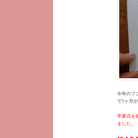
へ
移
動
今年のフ
で1ヶ月
卒業式を
ました