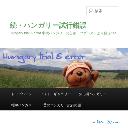
検
索
続・ハンガリー試行錯誤
Hungary trial & error 中欧ハンガリーの首都・ブダペストより発信中♪
メ
トップページ
フォト・ギャラリー
知っ得ハンガリー
メ
イ
ン
雑学ハンガリー
昔のハンガリー試行錯誤
イ
メ
ニ
ン
ュ
投
←
前へ
次へ
→
ー
稿