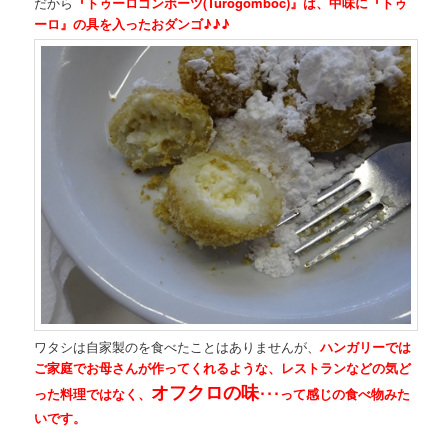
だから
『トゥーロゴンボーツ(Túrógombóc)』は、中味に『トゥ
ーロ』の具を入ったおダンゴ♪♪♪
ワタシは自家製のを食べたことはありませんが、
ハンガリーでは
ご家庭でお母さんが作ってくれるような、レストランなどの気ど
オフクロの味
った料理ではなく、
･･･って感じの食べ物みた
いです。