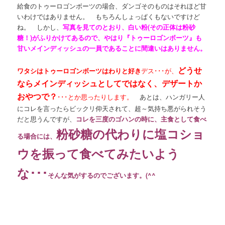
給食のトゥーロゴンボーツの場合、ダンゴそのものはそれほど甘
いわけではありません。 もちろんしょっぱくもないですけど
ね。 しかし、
写真を見てのとおり、白い粉(その正体は粉砂
糖！)がふりかけてあるので、やはり『トゥーロゴンボーツ』も
甘いメインディッシュの一員であることに間違いはありません。
どうせ
ワタシはトゥーロゴンボーツはわりと好き
デス･･･が、
ならメインディッシュとしてではなく、デザートか
おやつで？
･･･とか思ったりします。
あとは、
ハンガリー人
にコレを言ったらビックリ仰天されて、超～気持ち悪がられそう
だと思うんですが、
コレを三度のゴハンの時に、主食として食べ
粉砂糖の代わりに塩コショ
る場合には、
ウを振って食べてみたいよう
な･･･
そんな気がするのでございます。(^^ゞ