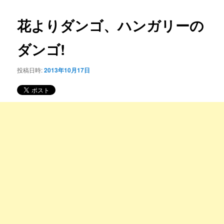
コ
ナ
ビ
花よりダンゴ、ハンガリーの
ン
ゲ
ー
ダンゴ!
テ
シ
ョ
ン
投稿日時:
2013年10月17日
ン
ツ
へ
移
動