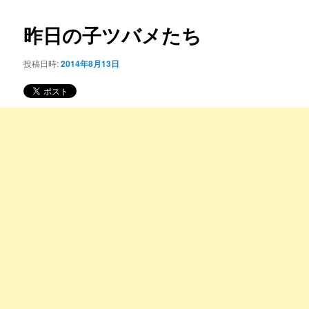
コ
ナ
ビ
昨日の子ツバメたち
ン
ゲ
ー
投稿日時:
2014年8月13日
テ
シ
ョ
ン
ン
ツ
へ
移
動