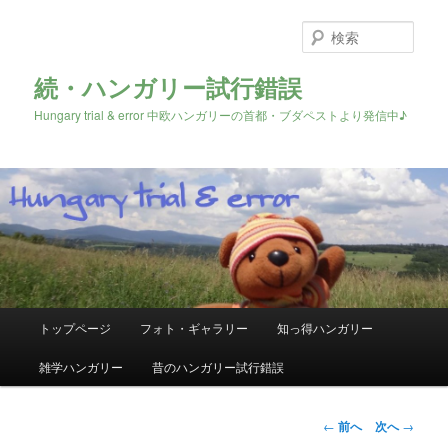
検
索
続・ハンガリー試行錯誤
Hungary trial & error 中欧ハンガリーの首都・ブダペストより発信中♪
メ
トップページ
フォト・ギャラリー
知っ得ハンガリー
メ
イ
ン
雑学ハンガリー
昔のハンガリー試行錯誤
イ
メ
ニ
ン
ュ
投
←
前へ
次へ
→
ー
稿