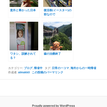
意外と寒かった日本
復活祭(イースター)の
前なので
ワタシ、誤解されて
歯の治療終了
る？
カテゴリー:
ブログ
,
帰省中
タグ:
日常の一コマ
,
海外からの一時帰省
作成者:
almakkii
この投稿のパーマリンク
Proudly powered by WordPress