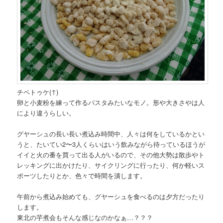
チペトゥケ(↑)
卵と小麦粉を練って作るパスタみたいなモノ。形や大きさやは人
により違うらしい。
グヤーシュの長い長い煮込み時間中、人々は何をしているかとい
うと、たいてい2〜3人くらいはいう飲みながら待っているほうが
イイと火の番を買って出る人がいるので、その他大勢は散歩やト
レッキングに出かけたり、サイクリングに行ったり、何か軽いス
ポーツしたりとか、色々で時間を潰します。
午前から煮込み始めても、グヤーシュを食べるのは夕方だったり
します。
東北の芋煮会もそんな感じなのかなぁ…？？？