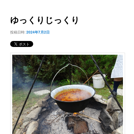
ー
稿
コ
ナ
ビ
ゆっくりじっくり
ン
ゲ
ー
投稿日時:
2024年7月2日
テ
シ
ョ
ン
ン
ツ
へ
移
動