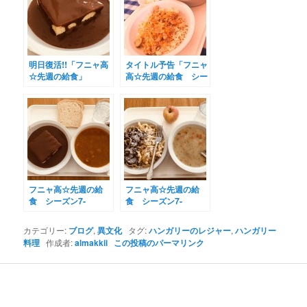
明日復活!!「フニャ高
タイトル予告「フニャ
☆先週の給食」
高☆先週の給食 シー
ズン3」!
フニャ高☆先週の給
フニャ高☆先週の給
食 シーズン7-
食 シーズン7-
11(2021.05.12～
8(2020.10.19～10.20)
05.13)
カテゴリー:
ブログ
,
異文化
タグ:
ハンガリーのレジャー
,
ハンガリー
料理
作成者:
almakkii
この投稿のパーマリンク