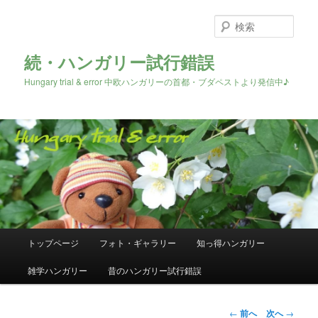
検
索
続・ハンガリー試行錯誤
Hungary trial & error 中欧ハンガリーの首都・ブダペストより発信中♪
メ
トップページ
フォト・ギャラリー
知っ得ハンガリー
メ
イ
ン
雑学ハンガリー
昔のハンガリー試行錯誤
イ
メ
ニ
ン
ュ
投
←
前へ
次へ
→