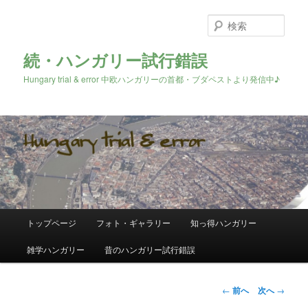
検
索
続・ハンガリー試行錯誤
Hungary trial & error 中欧ハンガリーの首都・ブダペストより発信中♪
メ
トップページ
フォト・ギャラリー
知っ得ハンガリー
メ
イ
ン
雑学ハンガリー
昔のハンガリー試行錯誤
イ
メ
ニ
ン
ュ
投
←
前へ
次へ
→
ー
稿