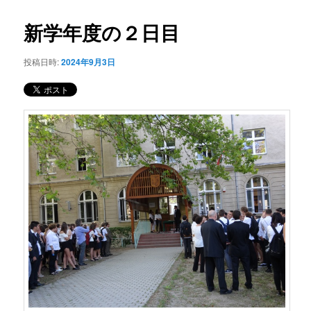
コ
ナ
ビ
新学年度の２日目
ン
ゲ
ー
投稿日時:
2024年9月3日
テ
シ
ョ
ン
ン
ツ
へ
移
動