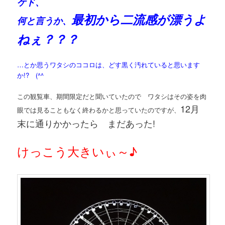
ケド、
最初から二流感が漂うよ
何と言うか、
ねぇ？？？
…とか思うワタシのココロは、どす黒く汚れていると思います
か!? (^^ゞ
この観覧車、期間限定だと聞いていたので ワタシはその姿を肉
12月
眼では見ることもなく終わるかと思っていたのですが、
末に通りかかったら まだあった!
けっこう大きいぃ～♪