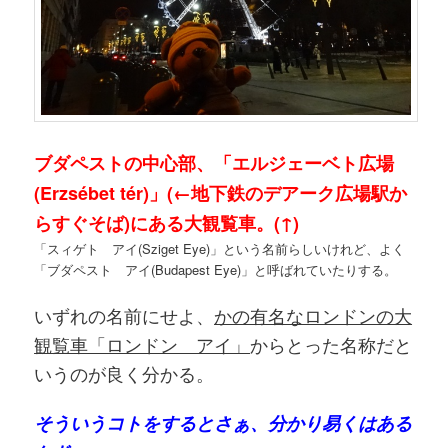
ブダペストの中心部、「エルジェーベト広場
(Erzsébet tér)」(←地下鉄のデアーク広場駅か
らすぐそば)にある大観覧車。(↑)
「スィゲト アイ(Sziget Eye)」という名前らしいけれど、よく
「ブダペスト アイ(Budapest Eye)」と呼ばれていたりする。
いずれの名前にせよ、
かの有名なロンドンの大
観覧車「ロンドン アイ」
からとった名称だと
いうのが良く分かる。
そういうコトをするとさぁ、分かり易くはある