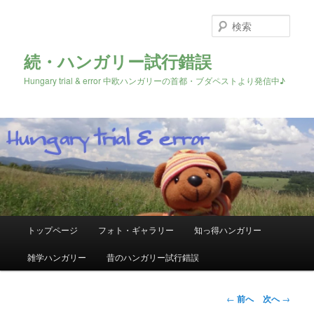
検
索
続・ハンガリー試行錯誤
Hungary trial & error 中欧ハンガリーの首都・ブダペストより発信中♪
メ
トップページ
フォト・ギャラリー
知っ得ハンガリー
メ
イ
ン
雑学ハンガリー
昔のハンガリー試行錯誤
イ
メ
ニ
ン
ュ
投
←
前へ
次へ
→
ー
稿