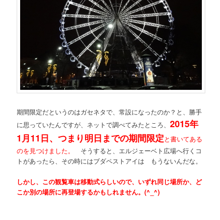
期間限定だというのはガセネタで、常設になったのか？と、勝手
2015年
に思っていたんですが、ネットで調べてみたところ、
1月11日、つまり明日までの期間限定
と書いてある
のを見つけました。
そうすると、エルジェーベト広場へ行くコ
トがあったら、その時にはブダペストアイは もうないんだな。
しかし、この観覧車は移動式らしいので、いずれ同じ場所か、ど
こか別の場所に再登場するかもしれません。(^_^)