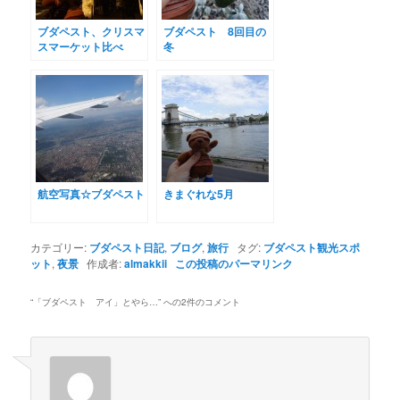
ブダペスト、クリスマ
ブダペスト 8回目の
スマーケット比べ
冬
航空写真☆ブダペスト
きまぐれな5月
カテゴリー:
ブダペスト日記
,
ブログ
,
旅行
タグ:
ブダペスト観光スポ
ット
,
夜景
作成者:
almakkii
この投稿のパーマリンク
“
「ブダペスト アイ」とやら…
” への2件のコメント