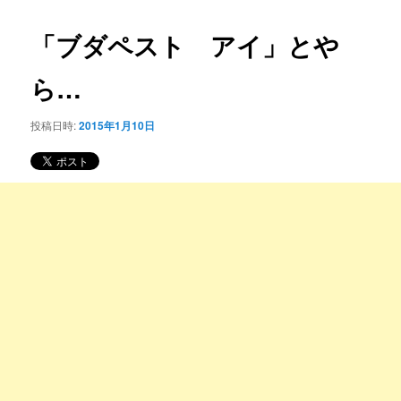
コ
ナ
ビ
「ブダペスト アイ」とや
ン
ゲ
ー
ら…
テ
シ
ョ
ン
投稿日時:
2015年1月10日
ン
ツ
へ
移
動