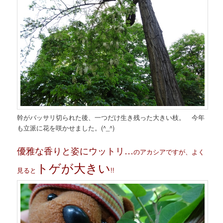
幹がバッサリ切られた後、一つだけ生き残った大きい枝。 今年
も立派に花を咲かせました。(^_^)
優雅な香りと姿にウットリ…
のアカシアですが、よく
トゲが大きい
見ると
!!