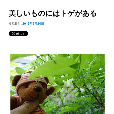
コ
ナ
ビ
美しいものにはトゲがある
ン
ゲ
ー
投稿日時:
2015年5月24日
テ
シ
ョ
ン
ン
ツ
へ
移
動