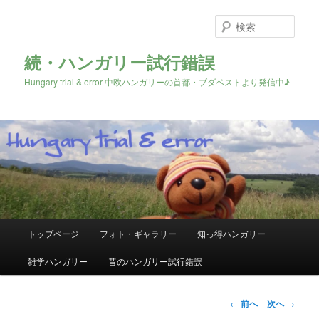
検
索
続・ハンガリー試行錯誤
Hungary trial & error 中欧ハンガリーの首都・ブダペストより発信中♪
メ
トップページ
フォト・ギャラリー
知っ得ハンガリー
メ
イ
ン
雑学ハンガリー
昔のハンガリー試行錯誤
イ
メ
ニ
ン
ュ
投
←
前へ
次へ
→
ー
稿