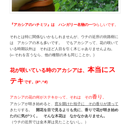
『アカシアのハチミツ』は ハンガリー名物の一つ
らしいです。
それとは特に関係ないかもしれませんが、ウチの近所の街路樹に
は アカシアの木も多いです。 でもアカシアって、花の咲いて
いる時期以外は それほど人目を引く木じゃありませんよね。
(←それを言うなら、他の種類の木も同じことか。)
本当にス
花が咲いている時のアカシアは、
テキ
です。(#^.^#)
香り
アカシアの花の何がステキかって、それは その
。
アカシアが咲き始めると、
窓を開けた拍子に その香りが漂って
きたりする。
開花を目で見るよりも先に、香りで花が咲き始め
たのに気がつく。 そんな木花は なかなかありません。
（ウチの近所では金木犀は見たことないし。）