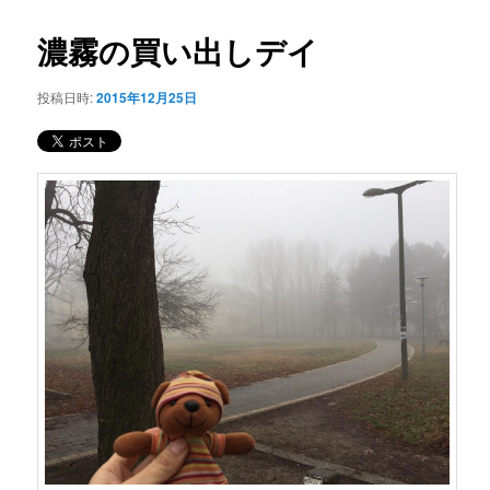
コ
ナ
ビ
濃霧の買い出しデイ
ン
ゲ
ー
投稿日時:
2015年12月25日
テ
シ
ョ
ン
ン
ツ
へ
移
動