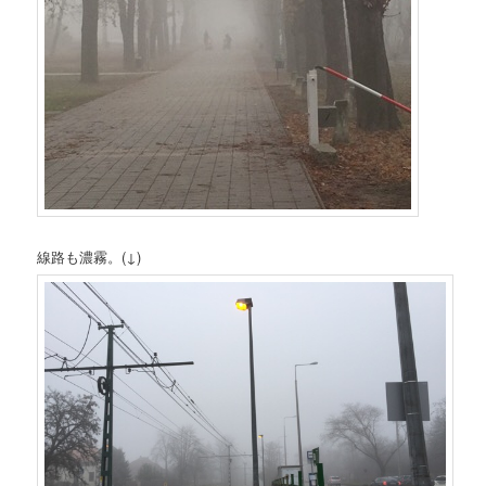
線路も濃霧。(↓)