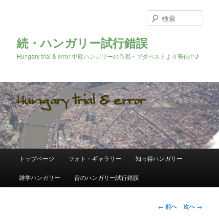
検
索
続・ハンガリー試行錯誤
Hungary trial & error 中欧ハンガリーの首都・ブダペストより発信中♪
メ
トップページ
フォト・ギャラリー
知っ得ハンガリー
メ
イ
ン
雑学ハンガリー
昔のハンガリー試行錯誤
イ
メ
ニ
ン
ュ
投
←
前へ
次へ
→
ー
稿