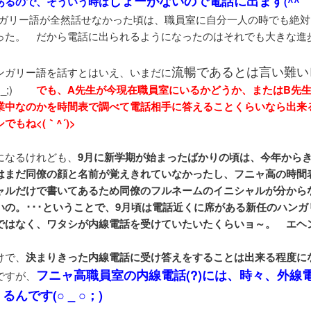
しょーがないので電話に出ます
あるので、そういう時は
(^^ゞ
ンガリー語が全然話せなかった頃は、職員室に自分一人の時でも絶対
った。 だから電話に出られるようになったのはそれでも大きな進歩
流暢であるとは言い難い
ンガリー語を話すとはいえ、いまだに
;_;)
でも、A先生が今現在職員室にいるかどうか、またはB先
業中なのかを時間表で調べて電話相手に答えることくらいなら出来
でもね<(｀^´)>
になるけれども、
9月に新学期が始まったばかりの頃は、今年から
はまだ同僚の顔と名前が覚えきれていなかったし、フニャ高の時間
ャルだけで書いてあるため同僚のフルネームのイニシャルが分から
いの。･･･ということで、9月頃は電話近くに席がある新任のハンガ
ではなく、ワタシが内線電話を受けていたいたくらいョ～。 エヘ
けで、
決まりきった内線電話に受け答えをすることは出来る程度に
フニャ高職員室の内線電話(?)には、時々、外線
ですが、
んです(○ _ ○；)