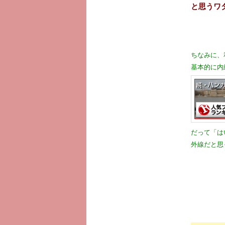
と思うワ
ちなみに、
基本的に内
だって「は
外線だと思