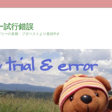
ー試行錯誤
r 中欧ハンガリーの首都・ブダペストより発信中♪