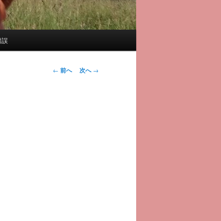
錯誤
投
←
前へ
次へ
→
稿
ナ
ビ
ゲ
ー
シ
ョ
ン