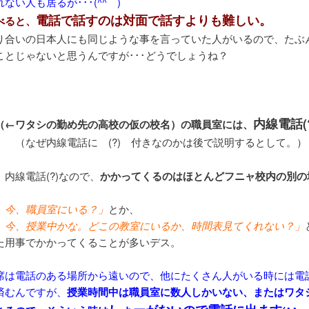
ない人も居るが･･･(^^ゞ)
電話で話すのは対面で話すよりも難しい。
べると、
り合いの日本人にも同じような事を言っていた人がいるので、たぶ
ことじゃないと思うんですが･･･どうでしょうね？
内線電話(
（←ワタシの勤め先の高校の仮の校名）の職員室には、
す。
（なぜ内線電話に (?) 付きなのかは後で説明するとして。）
内線電話(?)なので、
かかってくるのはほとんどフニャ校内の別の
、今、職員室にいる？」
とか、
、今、授業中かな。どこの教室にいるか、時間表見てくれない？」
た用事でかかってくることが多いデス。
席は電話のある場所から遠いので、他にたくさん人がいる時には電
済むんですが、
授業時間中は職員室に数人しかいない、またはワタ