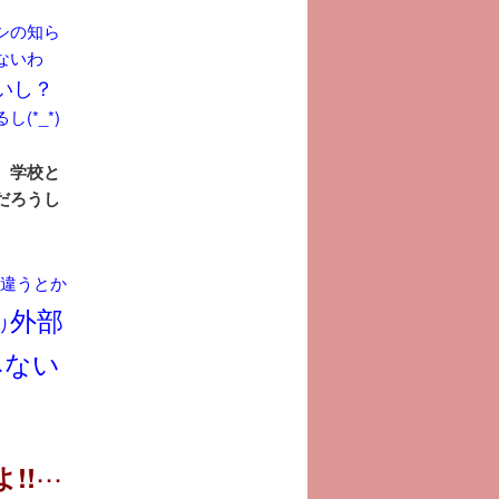
シの知ら
ないわ
いし？
*_*)
 学校と
だろうし
違うとか
外部
り
みない
!!
･･･