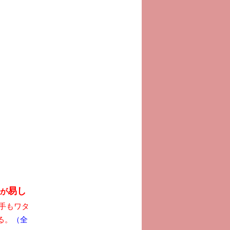
易し
が
手もワタ
る。
（全