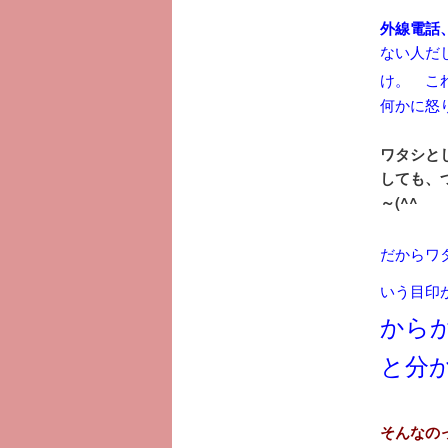
外線電話
ない人だ
け。 こ
何かに怒
ワタシと
しても、
～(^^ゞ
だからワ
いう目印
から
と分か
そんなの