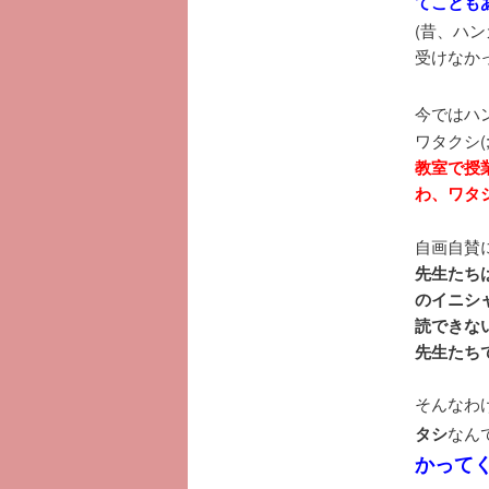
てことも
(昔、ハ
受けなか
今ではハ
ワタクシ(
教室で授
わ、ワタシ
自画自賛
先生たち
のイニシ
読できな
先生たち
そんなわ
タシ
なん
かってくる