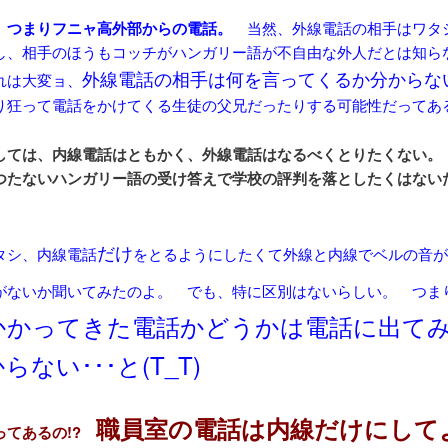
、つまりフニャ高外部からの電話。
当然、外線電話の相手はワタ
し、相手のほうもコッチがハンガリー語が不自由な外人だとは知ら
外線電話の相手は何を言ってくるか分からな
れは大変ョ、
り狂って電話をかけてくる生徒の父兄だったりする可能性だってあるし(
しては、内線電話はともかく、外線電話はなるべくとりたくない。
つたないハンガリー語の受け答えで学校の評判を落としたくはない
だけ
タシ、内線電話
をとるようにしたくて外線と内線でベルの音が
がないか聞いてみたのよ。 でも、特に区別はないらしい。 つま
かかってきた電話かどうかは電話に出て
らない･･･と(T_T)
職員室の電話は内線だけにしてよ
ってあるの!?