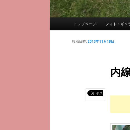
メ
トップページ
フォト・ギャ
メ
イ
ン
イ
メ
投稿日時:
2013年11月18日
ニ
ン
ュ
ー
内線
コ
ン
テ
ン
ツ