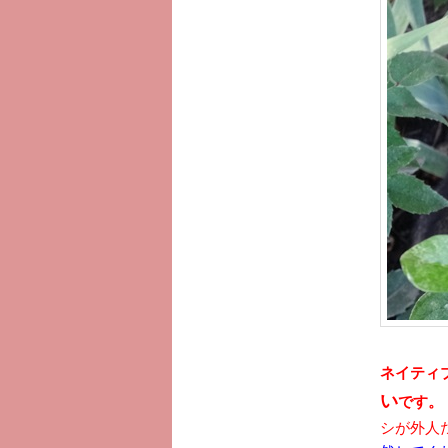
へ
移
動
ネイティ
い
です。
シが外人