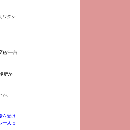
んワタシ
?)
が一台
場所か
とか、
話を受け
シ一人っ