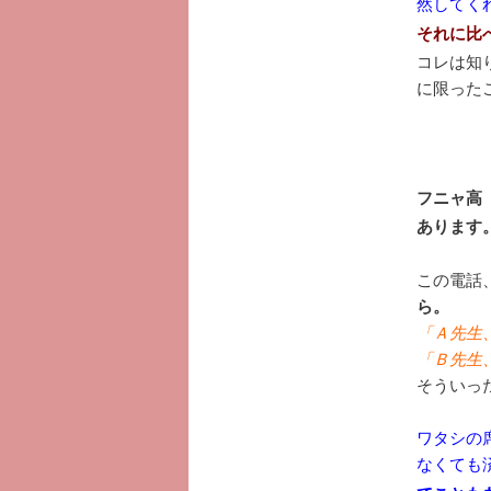
然してくれ
それに比
コレは知
に限った
フニャ高
ありま
この電話、
ら。
「Ａ先生
「Ｂ先生
そういっ
ワタシの
なくても