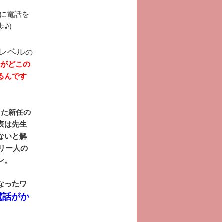
に電話を
♪)
レベル
の
生がどこの
るんです
きた新任の
表は先生
ないと解
リー人の
ン。
なったワ
電話がか