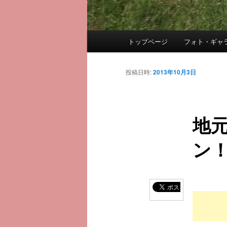
メ
トップページ
フォト・ギャ
メ
イ
ン
イ
メ
投稿日時:
2013年10月3日
ニ
ン
ュ
ー
地
コ
ン！
ン
テ
ン
ツ