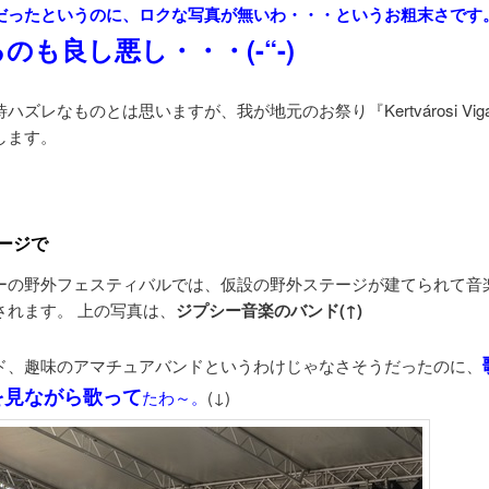
だったというのに、ロクな写真が無いわ・・・というお粗末さです
のも良し悪し・・・(-“-)
ハズレなものとは思いますが、我が地元のお祭り『Kertvárosi Vigas
します。
ージで
ーの野外フェスティバルでは、仮設の野外ステージが建てられて音
されます。 上の写真は、
ジプシー音楽のバンド(↑)
ド、趣味のアマチュアバンドというわけじゃなさそうだったのに、
を見ながら歌って
たわ～。
(↓)