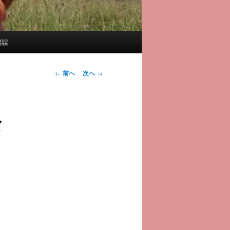
錯誤
投
←
前へ
次へ
→
稿
ナ
ビ
メ
ゲ
ー
シ
ョ
ン