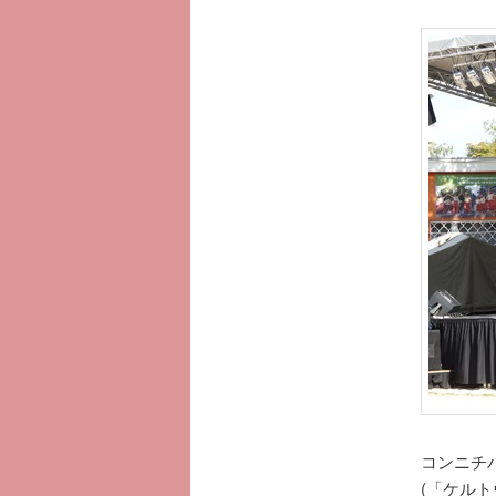
へ
移
動
コンニチハ
(「ケルト