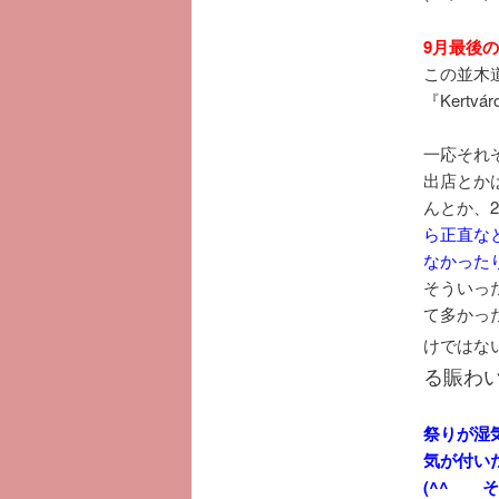
9月最後の
この並木
『Kertvá
一応それ
出店とか
んとか、
ら正直な
なかった
そういっ
て多かっ
けではな
る賑わ
祭りが湿
気が付い
(^^ゞ