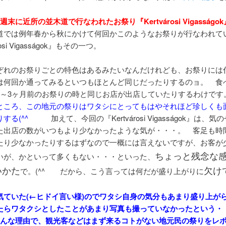
週末に近所の並木道で行なわれたお祭り『Kertvárosi Vigasságok
道では例年春から秋にかけて何回かこのようなお祭りが行なわれて
rosi Vigasságok』もその一つ。
ぞれのお祭りごとの特色はあるみたいなんだけれども、お祭りには
は何回か通ってみるといつもほとんど同じだったりするのョ。 食
2～3ヶ月前のお祭りの時と同じお店が出店していたりするわけで
ところ、この地元の祭りはワタシにとってもはやそれほど珍しくも
りする(^^ゞ
加えて、今回の『Kertvárosi Vigasságok』は、
た出店の数がいつもより少なかったような気が・・・。 客足も時
たり少なかったりするはずなので一概には言えないですが、お客が
ちょっと残念な
いが、かといって多くもない・・・といった、
いかた
欠け
で。(^^ゞ だから、こう言っては何だが盛り上がりに
気ていた(←ヒドイ言い様)のでワタシ自身の気分もあまり盛り上が
たらワタクシとしたことがあまり写真も撮っていなかったという・
 そんな理由で、観光客などはまず来るコトがない地元民の祭りをレ