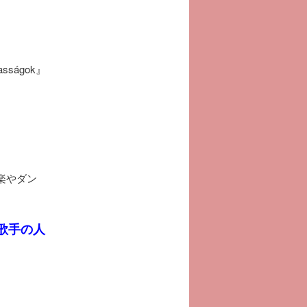
。
ságok』
楽やダン
歌手の人