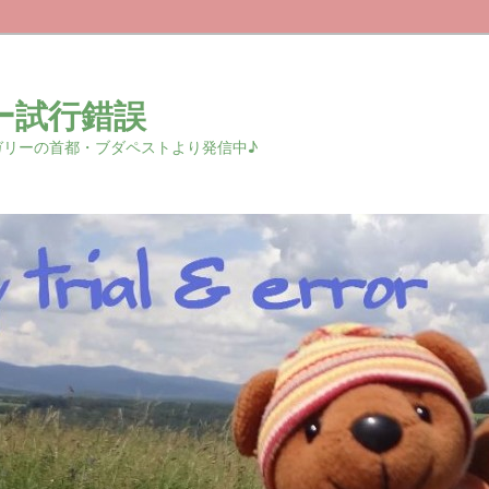
ー試行錯誤
r 中欧ハンガリーの首都・ブダペストより発信中♪