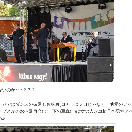
いのか･･･？？？
ージではダンスの披露もお約束(コチラはプロじゃなく、地元のアマ
ープとかのお披露目会)で、下の写真(↓)は女の人が車椅子の男性と
の♪