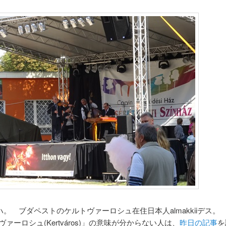
。 ブダペストのケルトヴァーロシュ在住日本人almakkiiデス。
ヴァーロシュ(Kertváros)」の意味が分からない人は、
昨日の記事
を