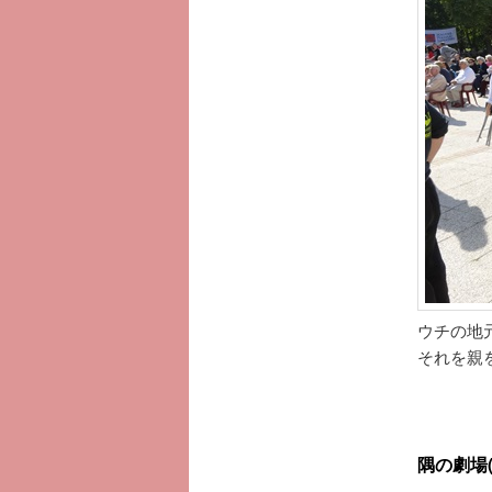
ウチの地
それを親
隅の劇場(