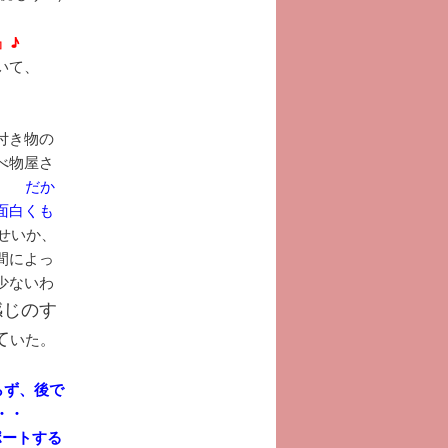
』♪
いて、
付き物の
べ物屋さ
す。
だか
面白くも
気のせいか、
間によっ
少ないわ
感じのす
て
いた。
らず、後で
・・
ポートする