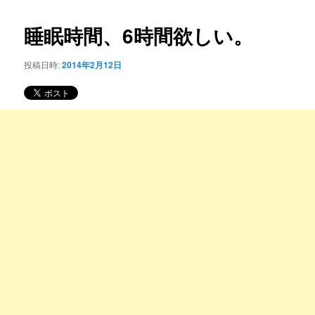
コ
ナ
ビ
睡眠時間、6時間欲しい。
ン
ゲ
ー
投稿日時:
2014年2月12日
テ
シ
ョ
ン
ン
ツ
へ
移
動