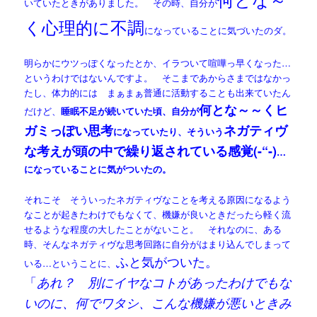
いていたときがありました。 その時、自分が
く心理的に不調
になっていることに気づいたのダ。
明らかにウツっぽくなったとか、イラついて喧嘩っ早くなった…
というわけではないんですよ。 そこまであからさまではなかっ
たし、体力的には まぁまぁ普通に活動することも出来ていたん
何とな～～くヒ
だけど、
睡眠不足が続いていた頃、自分が
ガミっぽい思考
ネガティヴ
になっていたり、そういう
な考えが頭の中で繰り返されている感覚(-“-)
…
になっていることに気がついたの。
それこそ そういったネガティヴなことを考える原因になるよう
なことが起きたわけでもなくて、機嫌が良いときだったら軽く流
せるような程度の大したことがないこと。 それなのに、ある
時、そんなネガティヴな思考回路に自分がはまり込んでしまって
ふと気がついた。
いる…ということに、
「
あれ？ 別にイヤなコトがあったわけでもな
いのに、何でワタシ、こんな機嫌が悪いときみ