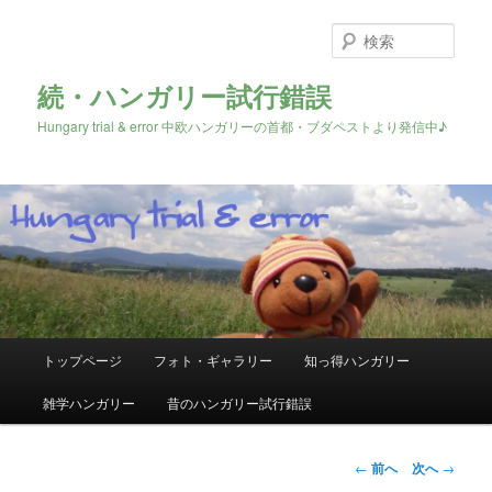
検
索
続・ハンガリー試行錯誤
Hungary trial & error 中欧ハンガリーの首都・ブダペストより発信中♪
メ
トップページ
フォト・ギャラリー
知っ得ハンガリー
メ
イ
ン
雑学ハンガリー
昔のハンガリー試行錯誤
イ
メ
ニ
ン
ュ
投
←
前へ
次へ
→
ー
稿