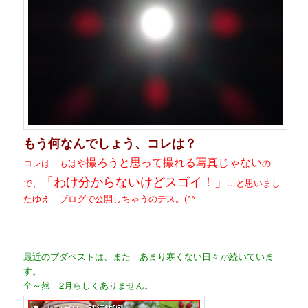
もう何なんでしょう、コレは？
撮ろうと思って撮れる写真じゃない
コレは もはや
の
「わけ分からないけどスゴイ！」
で、
…と思いまし
たゆえ ブログで公開しちゃうのデス。(^^ゞ
最近のブダペストは、また あまり寒くない日々が続いていま
す。
全～然 2月らしくありません。