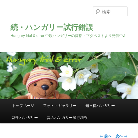
検
索
続・ハンガリー試行錯誤
Hungary trial & error 中欧ハンガリーの首都・ブダペストより発信中♪
メ
トップページ
フォト・ギャラリー
知っ得ハンガリー
メ
イ
ン
雑学ハンガリー
昔のハンガリー試行錯誤
イ
メ
ニ
ン
ュ
投
←
前へ
次へ
→