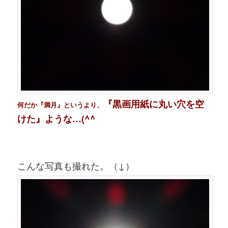
『黒画用紙に丸い穴を空
何だか『満月』というより、
けた』ような…(^^ゞ
こんな写真も撮れた。（↓）