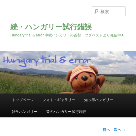
検
索
続・ハンガリー試行錯誤
Hungary trial & error 中欧ハンガリーの首都・ブダペストより発信中♪
メ
トップページ
フォト・ギャラリー
知っ得ハンガリー
メ
イ
ン
雑学ハンガリー
昔のハンガリー試行錯誤
イ
メ
ニ
ン
ュ
投
←
前へ
次へ
→
ー
稿