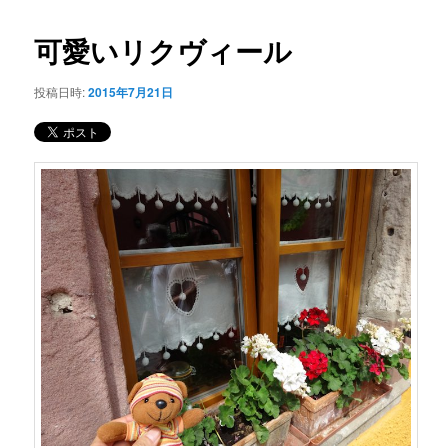
コ
ナ
ビ
可愛いリクヴィール
ン
ゲ
ー
投稿日時:
2015年7月21日
テ
シ
ョ
ン
ン
ツ
へ
移
動