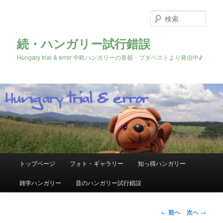
検
索
続・ハンガリー試行錯誤
Hungary trial & error 中欧ハンガリーの首都・ブダペストより発信中♪
メ
トップページ
フォト・ギャラリー
知っ得ハンガリー
メ
イ
ン
雑学ハンガリー
昔のハンガリー試行錯誤
イ
メ
ニ
ン
ュ
投
←
前へ
次へ
→
ー
稿