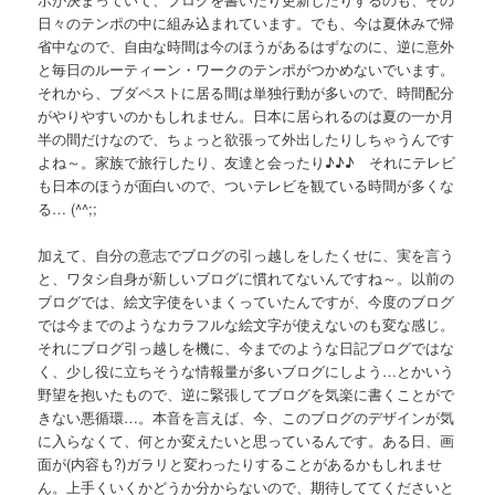
日々のテンポの中に組み込まれています。でも、今は夏休みで帰
省中なので、自由な時間は今のほうがあるはずなのに、逆に意外
と毎日のルーティーン・ワークのテンポがつかめないでいます。
それから、ブダペストに居る間は単独行動が多いので、時間配分
がやりやすいのかもしれません。日本に居られるのは夏の一か月
半の間だけなので、ちょっと欲張って外出したりしちゃうんです
よね～。家族で旅行したり、友達と会ったり♪♪♪ それにテレビ
も日本のほうが面白いので、ついテレビを観ている時間が多くな
る… (^^;;
加えて、自分の意志でブログの引っ越しをしたくせに、実を言う
と、ワタシ自身が新しいブログに慣れてないんですね～。以前の
ブログでは、絵文字使をいまくっていたんですが、今度のブログ
では今までのようなカラフルな絵文字が使えないのも変な感じ。
それにブログ引っ越しを機に、今までのような日記ブログではな
く、少し役に立ちそうな情報量が多いブログにしよう…とかいう
野望を抱いたもので、逆に緊張してブログを気楽に書くことがで
きない悪循環…。本音を言えば、今、このブログのデザインが気
に入らなくて、何とか変えたいと思っているんです。ある日、画
面が(内容も?)ガラリと変わったりすることがあるかもしれませ
ん。上手くいくかどうか分からないので、期待しててくださいと