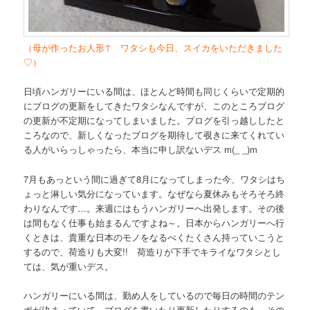
（母が作ったお人形↑ ワタシも今日、スイカをいただきました
♡）
日頃ハンガリーにいる間は、ほとんど時間も同じくらいで定期的
にブログの更新をしてきたワタシなんですが、このところブログ
の更新が不定期になってしまいました。ブログを引っ越ししたと
ころなので、新しくなったブログを期待して覗きに来てくれてい
る人がいらっしゃったら、本当に申し訳ないデス m(_ _)m
7月もあっという間に過ぎて8月になってしまった今、ワタシはち
ょっと淋しい気分になっています。なぜなら夏休みもそろそろ終
わりなんです…。来週にはもうハンガリーへ出発します。その後
は間もなく仕事も始まるんですよね～。日本からハンガリーへ行
くときは、貴重な日本のモノをなるべくたくさん持っていこうと
するので、荷造りも大変!! 荷造りが下手でキライなワタシとし
ては、気が重いデス。
ハンガリーにいる間は、勤め人をしているので毎日の時間のテン
ポが決まっていて、ブログを書いたり更新したりするのも、その