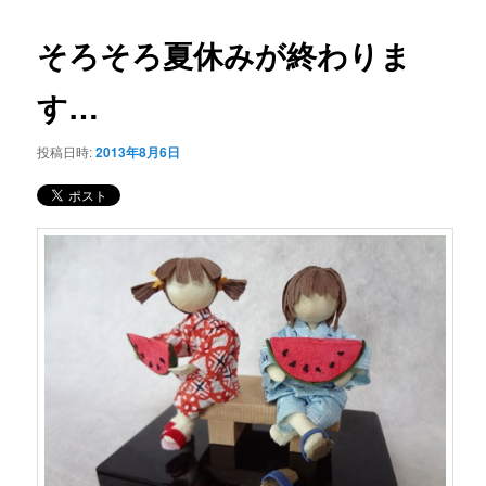
コ
ナ
ビ
そろそろ夏休みが終わりま
ン
ゲ
ー
す…
テ
シ
ョ
ン
投稿日時:
2013年8月6日
ン
ツ
へ
移
動