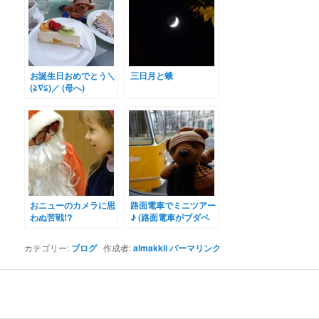
お誕生日おめでとう＼
三日月と蛾
(≧∇≦)／ (母へ)
おニューのカメラに思
路面電車でミニツアー
わぬ苦戦!?
♪ (路面電車がブダペ
スト観光にオススメな
理由３つ)
カテゴリー:
ブログ
作成者:
almakkii
パーマリンク