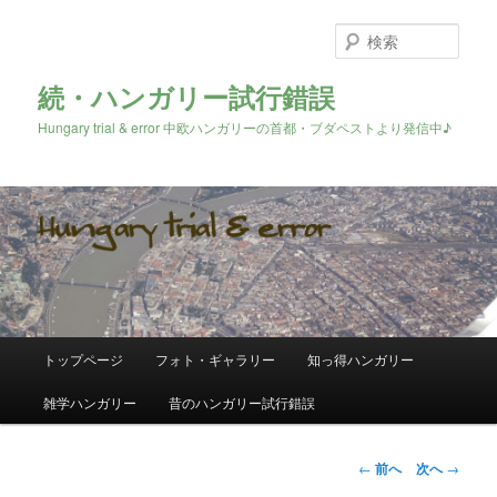
検
索
続・ハンガリー試行錯誤
Hungary trial & error 中欧ハンガリーの首都・ブダペストより発信中♪
メ
トップページ
フォト・ギャラリー
知っ得ハンガリー
メ
イ
ン
雑学ハンガリー
昔のハンガリー試行錯誤
イ
メ
ニ
ン
ュ
投
←
前へ
次へ
→
ー
稿