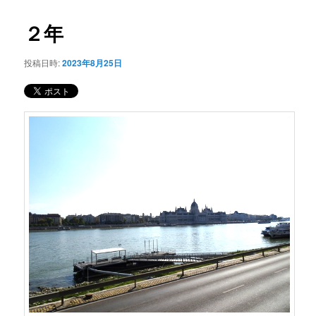
コ
ナ
ビ
２年
ン
ゲ
ー
投稿日時:
2023年8月25日
テ
シ
ョ
ン
ン
ツ
へ
移
動