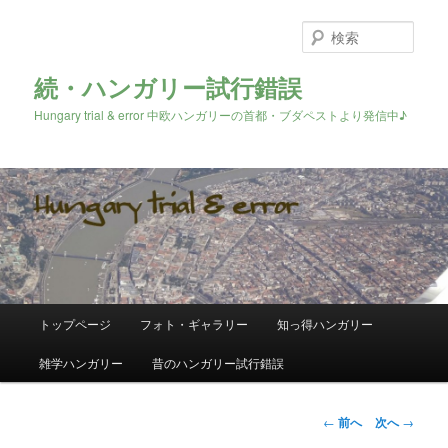
検
索
続・ハンガリー試行錯誤
Hungary trial & error 中欧ハンガリーの首都・ブダペストより発信中♪
メ
トップページ
フォト・ギャラリー
知っ得ハンガリー
メ
イ
ン
雑学ハンガリー
昔のハンガリー試行錯誤
イ
メ
ニ
ン
ュ
投
←
前へ
次へ
→
ー
稿