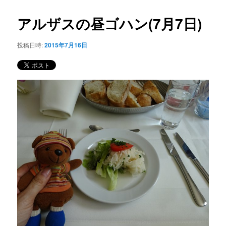
コ
ナ
ビ
アルザスの昼ゴハン(7月7日)
ン
ゲ
ー
投稿日時:
2015年7月16日
テ
シ
ョ
ン
ン
ツ
へ
移
動