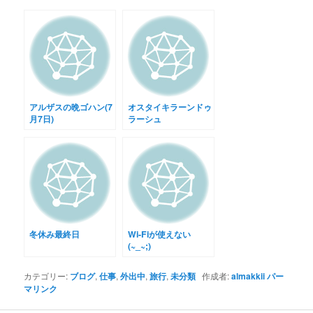
アルザスの晩ゴハン(7
オスタイキラーンドゥ
月7日)
ラーシュ
冬休み最終日
Wi-Fiが使えない
(~_~;)
カテゴリー:
ブログ
,
仕事
,
外出中
,
旅行
,
未分類
作成者:
almakkii
パー
マリンク