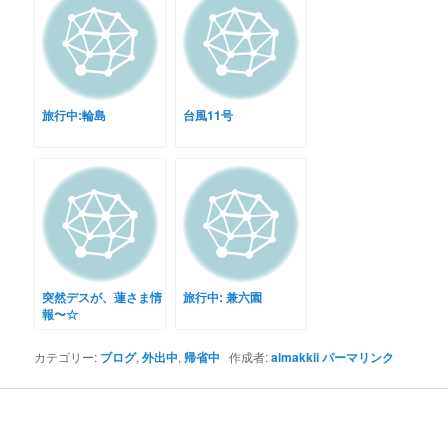
旅行中:輪島
台風11号
突然デスが、蓮さま情
旅行中: 兼六園
報〜☆
カテゴリー:
ブログ
,
外出中
,
帰省中
作成者:
almakkii
パーマリンク