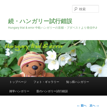
検
索
続・ハンガリー試行錯誤
Hungary trial & error 中欧ハンガリーの首都・ブダペストより発信中♪
メ
トップページ
フォト・ギャラリー
知っ得ハンガリー
メ
イ
ン
雑学ハンガリー
昔のハンガリー試行錯誤
イ
メ
ニ
ン
ュ
投
←
前へ
次へ
→