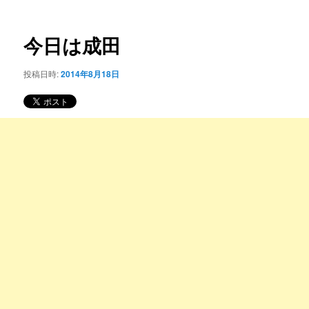
ー
稿
コ
ナ
ビ
今日は成田
ン
ゲ
ー
投稿日時:
2014年8月18日
テ
シ
ョ
ン
ン
ツ
へ
移
動