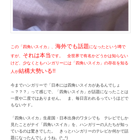
海外でも話題
この「四角いスイカ」、
になったという噂で
それは本当
すが、
です。 全世界で有名かどうかは知らない
けど、少なくともハンガリーには「四角いスイカ」の存在を知る
結構大勢いる!!
人が
今までハンガリーで「日本には四角いスイカがあるんでしょ
～？？？」って感じで、「四角いスイカ」が話題になったことは
一度や二度ではありません。 ま、毎日言われるっていうほどで
もないケド。
「四角いスイカ」生産国・日本出身のワタシでも テレビでしか
見たことがナイ「四角いスイカ」を、ハンガリーの人たちが知っ
ているのは驚きでした。 きっとハンガリーのテレビか何かで話
題になったんでしょうね。(^_^)