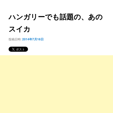
ー
稿
コ
ナ
ビ
ハンガリーでも話題の、あの
ン
ゲ
ー
スイカ
テ
シ
ョ
ン
投稿日時:
2014年7月16日
ン
ツ
へ
移
動