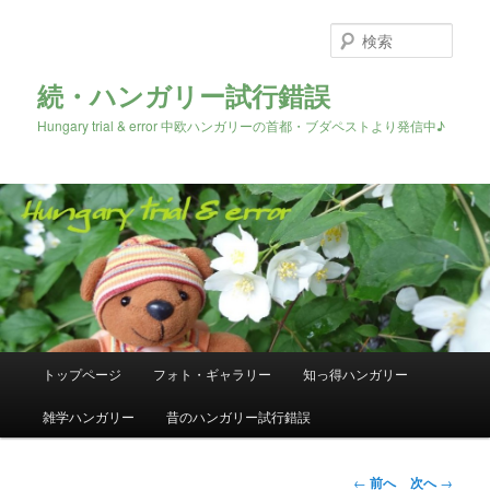
検
索
続・ハンガリー試行錯誤
Hungary trial & error 中欧ハンガリーの首都・ブダペストより発信中♪
メ
トップページ
フォト・ギャラリー
知っ得ハンガリー
メ
イ
ン
雑学ハンガリー
昔のハンガリー試行錯誤
イ
メ
ニ
ン
ュ
投
←
前へ
次へ
→