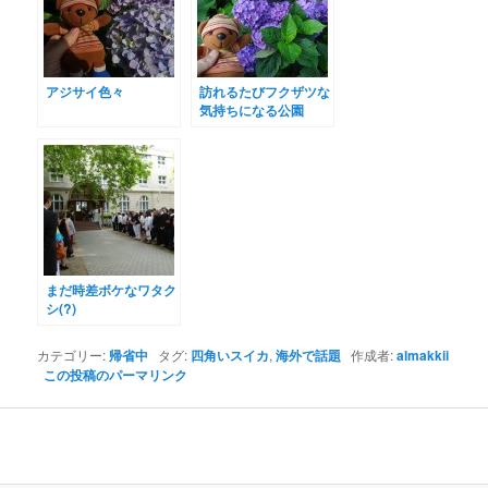
アジサイ色々
訪れるたびフクザツな
気持ちになる公園
まだ時差ボケなワタク
シ(?)
カテゴリー:
帰省中
タグ:
四角いスイカ
,
海外で話題
作成者:
almakkii
この投稿のパーマリンク