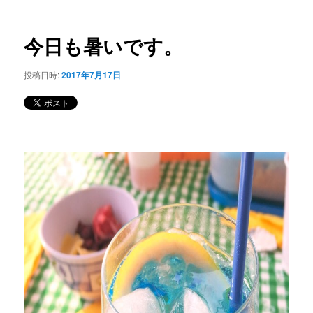
ー
稿
コ
ナ
ビ
今日も暑いです。
ン
ゲ
ー
投稿日時:
2017年7月17日
テ
シ
ョ
ン
ン
ツ
へ
移
動