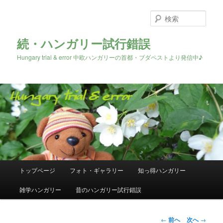
検
索
続・ハンガリー試行錯誤
Hungary trial & error 中欧ハンガリーの首都・ブダペストより発信中♪
メ
トップページ
フォト・ギャラリー
知っ得ハンガリー
メ
イ
ン
雑学ハンガリー
昔のハンガリー試行錯誤
イ
メ
ニ
ン
ュ
投
←
前へ
次へ
→