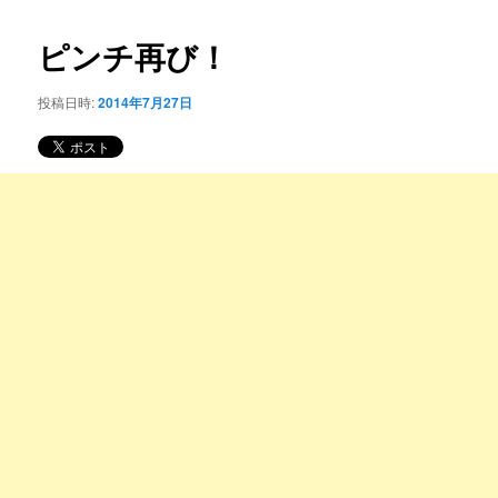
コ
ナ
ビ
ピンチ再び！
ン
ゲ
ー
投稿日時:
2014年7月27日
テ
シ
ョ
ン
ン
ツ
へ
移
動