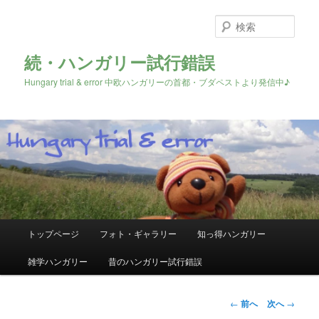
検
索
続・ハンガリー試行錯誤
Hungary trial & error 中欧ハンガリーの首都・ブダペストより発信中♪
メ
トップページ
フォト・ギャラリー
知っ得ハンガリー
メ
イ
ン
雑学ハンガリー
昔のハンガリー試行錯誤
イ
メ
ニ
ン
ュ
投
←
前へ
次へ
→
ー
稿